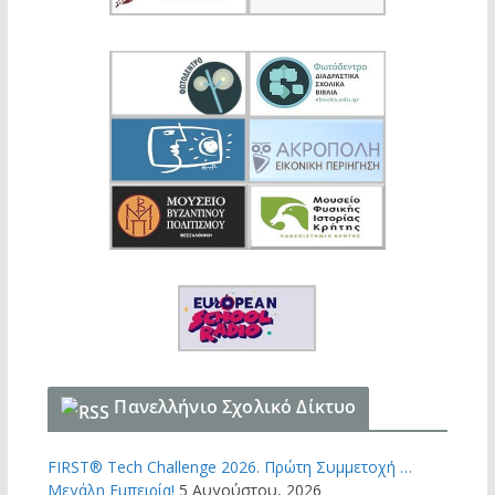
γ
ή
ς
Β
ί
ν
τ
ε
ο
Πανελλήνιο Σχολικό Δίκτυο
FIRST® Tech Challenge 2026. Πρώτη Συμμετοχή …
Μεγάλη Εμπειρία!
5 Αυγούστου, 2026