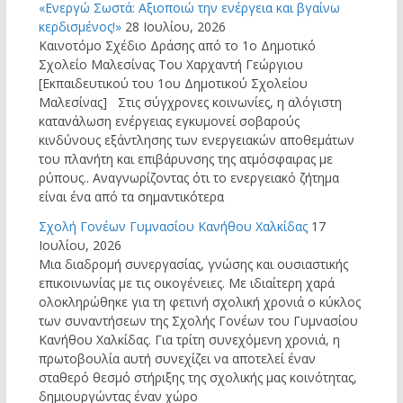
«Ενεργώ Σωστά: Αξιοποιώ την ενέργεια και βγαίνω
κερδισμένος!»
28 Ιουλίου, 2026
Καινοτόμο Σχέδιο Δράσης από το 1ο Δημοτικό
Σχολείο Μαλεσίνας Του Χαρχαντή Γεώργιου
[Εκπαιδευτικού του 1ου Δημοτικού Σχολείου
Μαλεσίνας] Στις σύγχρονες κοινωνίες, η αλόγιστη
κατανάλωση ενέργειας εγκυμονεί σοβαρούς
κινδύνους εξάντλησης των ενεργειακών αποθεμάτων
του πλανήτη και επιβάρυνσης της ατμόσφαιρας με
ρύπους.. Αναγνωρίζοντας ότι το ενεργειακό ζήτημα
είναι ένα από τα σημαντικότερα
Σχολή Γονέων Γυμνασίου Κανήθου Χαλκίδας
17
Ιουλίου, 2026
Μια διαδρομή συνεργασίας, γνώσης και ουσιαστικής
επικοινωνίας με τις οικογένειες. Με ιδιαίτερη χαρά
ολοκληρώθηκε για τη φετινή σχολική χρονιά ο κύκλος
των συναντήσεων της Σχολής Γονέων του Γυμνασίου
Κανήθου Χαλκίδας. Για τρίτη συνεχόμενη χρονιά, η
πρωτοβουλία αυτή συνεχίζει να αποτελεί έναν
σταθερό θεσμό στήριξης της σχολικής μας κοινότητας,
δημιουργώντας έναν χώρο