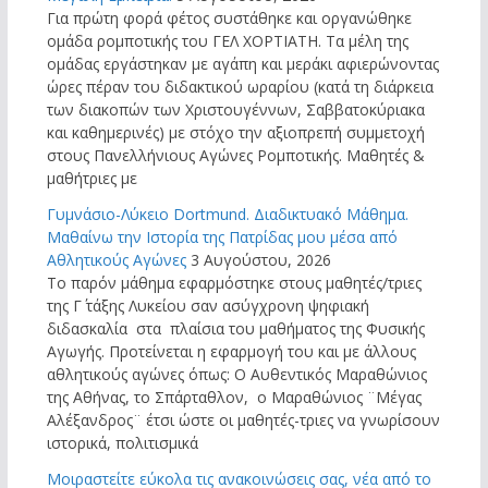
Για πρώτη φορά φέτος συστάθηκε και οργανώθηκε
ομάδα ρομποτικής του ΓΕΛ ΧΟΡΤΙΑΤΗ. Τα μέλη της
ομάδας εργάστηκαν με αγάπη και μεράκι αφιερώνοντας
ώρες πέραν του διδακτικού ωραρίου (κατά τη διάρκεια
των διακοπών των Χριστουγέννων, Σαββατοκύριακα
και καθημερινές) με στόχο την αξιοπρεπή συμμετοχή
στους Πανελλήνιους Αγώνες Ρομποτικής. Μαθητές &
μαθήτριες με
Γυμνάσιο-Λύκειο Dortmund. Διαδικτυακό Μάθημα.
Μαθαίνω την Ιστορία της Πατρίδας μου μέσα από
Αθλητικούς Αγώνες
3 Αυγούστου, 2026
Το παρόν μάθημα εφαρμόστηκε στους μαθητές/τριες
της Γ΄ τάξης Λυκείου σαν ασύγχρονη ψηφιακή
διδασκαλία στα πλαίσια του μαθήματος της Φυσικής
Αγωγής. Προτείνεται η εφαρμογή του και με άλλους
αθλητικούς αγώνες όπως: Ο Αυθεντικός Μαραθώνιος
της Αθήνας, το Σπάρταθλον, ο Μαραθώνιος ¨Μέγας
Αλέξανδρος¨ έτσι ώστε οι μαθητές-τριες να γνωρίσουν
ιστορικά, πολιτισμικά
Μοιραστείτε εύκολα τις ανακοινώσεις σας, νέα από το