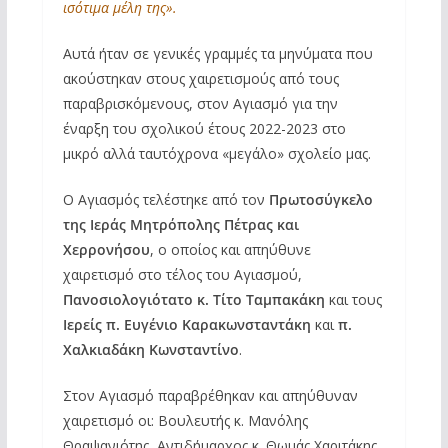
ισότιμα μέλη της».
Αυτά ήταν σε γενικές γραμμές τα μηνύματα που
ακούστηκαν στους χαιρετισμούς από τους
παραβρισκόμενους, στον Αγιασμό για την
έναρξη του σχολικού έτους 2022-2023 στο
μικρό αλλά ταυτόχρονα «μεγάλο» σχολείο μας.
Ο Αγιασμός τελέστηκε από τον
Πρωτοσύγκελο
της Ιεράς Μητρόπολης Πέτρας και
Χερρονήσου
, ο οποίος και απηύθυνε
χαιρετισμό στο τέλος του Αγιασμού,
Πανοσιολογιότατο κ. Τίτο Ταμπακάκη
και τους
Ιερείς π. Ευγένιο Καρακωνσταντάκη
και
π.
Χαλκιαδάκη Κωνσταντίνο
.
Στον Αγιασμό παραβρέθηκαν και απηύθυναν
χαιρετισμό οι: Βουλευτής κ. Μανόλης
Θραψανιότης, Αντιδήμαρχος κ. Θωμάς Χαριτάκης,