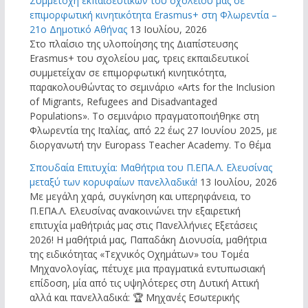
Συμμετοχή εκπαιδευτικών του σχολείου μας σε
επιμορφωτική κινητικότητα Erasmus+ στη Φλωρεντία –
21ο Δημοτικό Αθήνας
13 Ιουλίου, 2026
Στο πλαίσιο της υλοποίησης της Διαπίστευσης
Erasmus+ του σχολείου μας, τρεις εκπαιδευτικοί
συμμετείχαν σε επιμορφωτική κινητικότητα,
παρακολουθώντας το σεμινάριο «Arts for the Inclusion
of Migrants, Refugees and Disadvantaged
Populations». Το σεμινάριο πραγματοποιήθηκε στη
Φλωρεντία της Ιταλίας, από 22 έως 27 Ιουνίου 2025, με
διοργανωτή την Europass Teacher Academy. Το θέμα
Σπουδαία Επιτυχία: Μαθήτρια του Π.ΕΠΑ.Λ. Ελευσίνας
μεταξύ των κορυφαίων πανελλαδικά!
13 Ιουλίου, 2026
Με μεγάλη χαρά, συγκίνηση και υπερηφάνεια, το
Π.ΕΠΑ.Λ. Ελευσίνας ανακοινώνει την εξαιρετική
επιτυχία μαθήτριάς μας στις Πανελλήνιες Εξετάσεις
2026! Η μαθήτριά μας, Παπαδάκη Διονυσία, μαθήτρια
της ειδικότητας «Τεχνικός Οχημάτων» του Τομέα
Μηχανολογίας, πέτυχε μια πραγματικά εντυπωσιακή
επίδοση, μία από τις υψηλότερες στη Δυτική Αττική
αλλά και πανελλαδικά: 🏆 Μηχανές Εσωτερικής