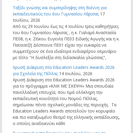
Ταξίδι γνώσης και συμπερίληψης στη Βιέννη για
εκπαιδευτικούς του 6ου Γυμνασίου Λάρισας
17
Ιουλίου, 2026
Από τις 29 Ιουνίου έως τις 4 Ιουλίου τρεις καθηγήτριες
του 6ου Γυμνασίου Λάρισας , η κ. Γιαλαμά Αναστασία
ΠΕ08, η κ. Ζέϊκου Ευγενία ΠΕ03 Ειδικής Αγωγής και η κ.
Πατσιατζή Δέσποινα ΠΕ01 είχαν την ευκαιρία να
συμμετέχουν σε ένα ιδιαίτερα ενδιαφέρον σεμινάριο
με τίτλο "Η δυσλεξία στη διδασκαλία γλώσσας",
Χρυσή Διάκριση στα Education Leaders Awards 2026
για Σχολεία της Πέλλας
14 Ιουλίου, 2026
Χρυσή Διάκριση στα Education Leaders Awards 2026
για το πρόγραμμα «ΚΛΙΚ ΜΕ ΣΚΕΨΗ» Μια σπουδαία
πανελλαδική επιτυχία, που τιμά ολόκληρη την
εκπαιδευτική κοινότητα του Νομού Πέλλας,
σημείωσαν πέντε σχολικές μονάδες της περιοχής. Τα
Education Leaders Awards αποτελούν τον κορυφαίο
και πιο καταξιωμένο θεσμό της ελληνικής εκπαίδευσης,
ο οποίος αναδεικνύει κάθε