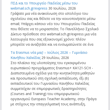
ΠΣΔ και το Υπουργείο Παιδείας μέσω του
webmail.sch.gr/express
30 Ιουλίου, 2026
Γράψατε μια νέα ανακοίνωση στο ιστολόγιο του
σχολείου σας και θέλετε να την κοινοποιήσετε μέσω
email; Υπάρχει κάποιο νέο του Υπουργείου Παιδείας
που θέλετε να το μοιραστείτε; Το Πανελλήνιο Σχολικό
Δίκτυο πρόσθεσε στο webmail.sch.gr/express μια νέα
λειτουργία που σας εξοικονομεί χρόνο: πλέον
μπορείτε να αναζητάτε και να ενσωματώνετε σε ένα
Τα Erasmus νέα μας! – Ιούλιος 2026 – Γυμνάσιο
Κανήθου Χαλκίδας
29 Ιουλίου, 2026
Στο πλαίσιο της υλοποίησης του εγκεκριμένου
ευρωπαϊκού προγράμματος Erasmus+ KA121-SCH -
Διαπιστευμένα σχέδια για την κινητικότητα μαθητών
και προσωπικού στη σχολική εκπαίδευση, έξι (6)
εκπαιδευτικοί του Γυμνασίου Κανήθου Χαλκίδας
συμμετείχαν σε επιμορφωτικές δραστηριότητες
(Courses and Training) του επιμορφωτικού
οργανισμού Europass Teacher Academy, στην Πράγα
με στόχους την επαγγελματική τους ανάπτυξη,