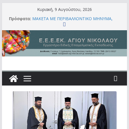
Μετάβαση
Κυριακή, 9 Αυγούστου, 2026
σε
Πρόσφατα:
ΜΑΚΕΤΑ ΜΕ ΠΕΡΙΒΑΛΛΟΝΤΙΚΟ ΜΗΝΥΜΑ,
περιεχόμενο
ΔΗΜΙΟΥΡΓΙΑ ΤΩΝ ΜΑΘΗΤΩΝ ΜΑΣ
ΕΣΩΤΕΡΙΚΗ ΑΞΙΟΛΟΓΗΣΗ ΣΧΟΛΙΚΗΣ
ΜΟΝΑΔΑΣ ΓΙΑ ΤΟ ΣΧ. ΕΤΟΣ 2025-2026-
ΣΥΝΟΠΤΙΚΗ ΕΚΘΕΣΗ
ΕΝΔΟΣΧΟΛΙΚΗ ΕΠΙΜΟΡΦΩΣΗ ΑΠΟ ΤΟ
ΣΥΜΒΟΥΛΟ ΕΙΔΙΚΗΣ ΑΓΩΓΗΣ ΚΑΙ
ΕΝΤΑΞΙΑΚΗΣ ΕΚΠΑΙΔΕΥΣΗΣ
ΒΡΑΒΕΥΣΗ ΤΩΝ ΜΑΘΗΤΩΝ ΜΑΣ
ΥΛΙΚΟ ΠΟΥ ΠΑΡΑΧΘΗΚΕ ΜΕ ΘΕΜΑ ΤΗ
ΣΧΟΛΙΚΗ ΔΙΑΜΕΣΟΛΑΒΗΣΗ