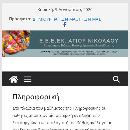
Μετάβαση
Κυριακή, 9 Αυγούστου, 2026
ΜΑΚΕΤΑ ΜΕ ΠΕΡΙΒΑΛΛΟΝΤΙΚΟ ΜΗΝΥΜΑ,
σε
Πρόσφατα:
ΔΗΜΙΟΥΡΓΙΑ ΤΩΝ ΜΑΘΗΤΩΝ ΜΑΣ
περιεχόμενο
ΕΣΩΤΕΡΙΚΗ ΑΞΙΟΛΟΓΗΣΗ ΣΧΟΛΙΚΗΣ
ΜΟΝΑΔΑΣ ΓΙΑ ΤΟ ΣΧ. ΕΤΟΣ 2025-2026-
ΣΥΝΟΠΤΙΚΗ ΕΚΘΕΣΗ
ΕΝΔΟΣΧΟΛΙΚΗ ΕΠΙΜΟΡΦΩΣΗ ΑΠΟ ΤΟ
ΣΥΜΒΟΥΛΟ ΕΙΔΙΚΗΣ ΑΓΩΓΗΣ ΚΑΙ
ΕΝΤΑΞΙΑΚΗΣ ΕΚΠΑΙΔΕΥΣΗΣ
ΒΡΑΒΕΥΣΗ ΤΩΝ ΜΑΘΗΤΩΝ ΜΑΣ
ΥΛΙΚΟ ΠΟΥ ΠΑΡΑΧΘΗΚΕ ΜΕ ΘΕΜΑ ΤΗ
ΣΧΟΛΙΚΗ ΔΙΑΜΕΣΟΛΑΒΗΣΗ
Πληροφορική
Στα πλαίσια του μαθήματος της Πληροφορικής οι
μαθητές αποκτούν μία σφαιρική αντίληψη των
λειτουργιών του υπολογιστή, σε βάθος ανάλογο με
τις ιδιαίτερες δυνατότητές τους και σε εύρος όσο το