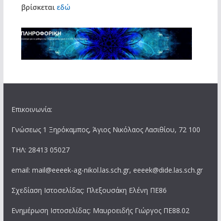
βρίσκεται
εδώ
Επικοινωνία:
Γνώσεως 1 Ξηρόκαμπος, Άγιος Νικόλαος Λασιθίου, 72 100
ΤΗΛ: 28413 05027
email: mail@eeeek-ag-nikol.las.sch.gr, eeeek@dide.las.sch.gr
Σχεδίαση Ιστοσελίδας: Πλεξουσάκη Ελένη ΠΕ86
Ενημέρωση Ιστοσελίδας: Μαυροειδής Γιώργος ΠΕ88.02